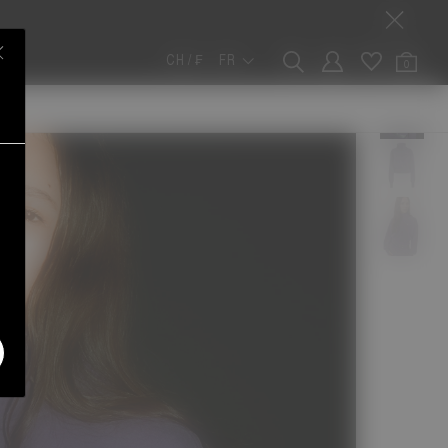
CH / ₣
FR
0