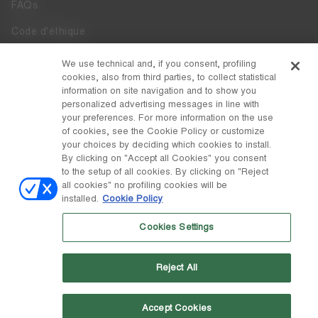
FAQs
Code d'éthique
Whistleblowing
We use technical and, if you consent, profiling
cookies, also from third parties, to collect statistical
Accessibilité
information on site navigation and to show you
personalized advertising messages in line with
your preferences. For more information on the use
DISCOVER MOON BOOT
of cookies, see the Cookie Policy or customize
À Propos
your choices by deciding which cookies to install.
FOLLOW US
By clicking on "Accept all Cookies" you consent
to the setup of all cookies. By clicking on "Reject
Facebook
PAYS / DEVISE
all cookies" no profiling cookies will be
installed.
Cookie Policy
changer
Instagram
Suisse / ₣
Cookies Settings
Pinterest
MOON BOOT EST UNE DIVISION DE TECNICA GROUP S.P.A. Société
TikTok
subordonnée à la gestion et à la coordination de Prime Holding S.p.A.
Reject All
Basée à Giavera del Montello (TV) - Via Fante d'Italia n. 56 | Capital
Weibo
social 38.533.835,00 € entièrement libéré | Société enregistrée sous le
no. 78175 R.E.A. de Trévise. Registre du commerce et code fiscal
00195810262
Accept Cookies
Wechat