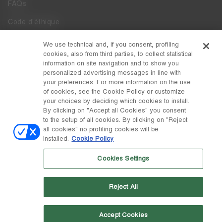
FAQs
Code d'éthique
Whistleblowing
We use technical and, if you consent, profiling
cookies, also from third parties, to collect statistical
Accessibilité
information on site navigation and to show you
personalized advertising messages in line with
your preferences. For more information on the use
DISCOVER MOON BOOT
of cookies, see the Cookie Policy or customize
À Propos
your choices by deciding which cookies to install.
FOLLOW US
By clicking on "Accept all Cookies" you consent
to the setup of all cookies. By clicking on "Reject
Facebook
PAYS / DEVISE
all cookies" no profiling cookies will be
installed.
Cookie Policy
changer
Instagram
Suisse / ₣
Cookies Settings
Pinterest
MOON BOOT EST UNE DIVISION DE TECNICA GROUP S.P.A. Société
TikTok
subordonnée à la gestion et à la coordination de Prime Holding S.p.A.
Reject All
Basée à Giavera del Montello (TV) - Via Fante d'Italia n. 56 | Capital
Weibo
social 38.533.835,00 € entièrement libéré | Société enregistrée sous le
no. 78175 R.E.A. de Trévise. Registre du commerce et code fiscal
00195810262
Accept Cookies
Wechat