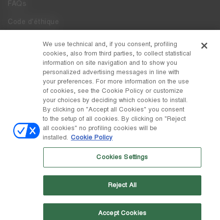
FAQs
Code d'éthique
Whistleblowing
We use technical and, if you consent, profiling
cookies, also from third parties, to collect statistical
Accessibilité
information on site navigation and to show you
personalized advertising messages in line with
your preferences. For more information on the use
DISCOVER MOON BOOT
of cookies, see the Cookie Policy or customize
À Propos
your choices by deciding which cookies to install.
FOLLOW US
By clicking on "Accept all Cookies" you consent
to the setup of all cookies. By clicking on "Reject
Facebook
PAYS / DEVISE
all cookies" no profiling cookies will be
installed.
Cookie Policy
changer
Instagram
Suisse / ₣
Cookies Settings
Pinterest
MOON BOOT EST UNE DIVISION DE TECNICA GROUP S.P.A. Société
TikTok
subordonnée à la gestion et à la coordination de Prime Holding S.p.A.
Reject All
Basée à Giavera del Montello (TV) - Via Fante d'Italia n. 56 | Capital
Weibo
social 38.533.835,00 € entièrement libéré | Société enregistrée sous le
no. 78175 R.E.A. de Trévise. Registre du commerce et code fiscal
00195810262
Accept Cookies
Wechat