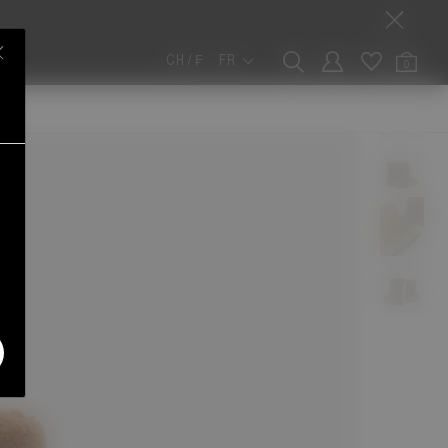
CH / ₣
FR
0