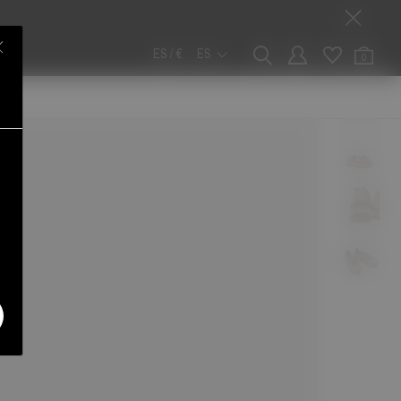
ES / €
ES
0