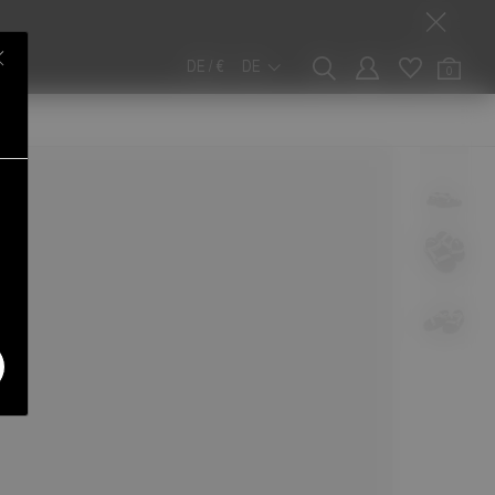
DE / €
DE
0