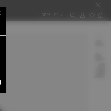
DE / €
DE
0